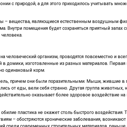
онии с природой, а для этого приходилось учитывать множ
ды – вещества, являющиеся естественным воздушным фил
. Внутри помещения будет сохраняться приятный запах см
 человека.
на человеческий организм, проводятся повсеместно и все
 в домики, изготовленные из разных материалов. Первая
но одинаковый корм.
дель, причем они были поразительными. Мыши, жившие в 
ись от еды, вели себя странно. Другая группа животных, н
действительно оказывает более здоровое воздействие на в
 обилие пластика не окажет столь быстрого воздействия. 
иям – обостряются хронические заболевания, возникают а
й среди современных строительных материалов, раньше с