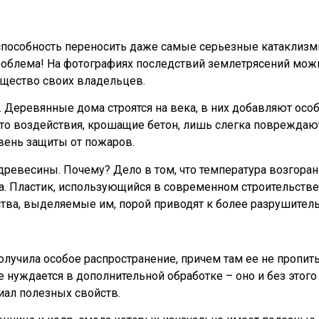
особность переносить даже самые серьезные катаклизмы
облема! На фотографиях последствий землетрясений можн
ущество своих владельцев.
ы. Деревянные дома строятся на века, в них добавляют ос
 что воздействия, крошащие бетон, лишь слегка поврежда
вень защиты от пожаров.
 древесины. Почему? Дело в том, что температура возгоран
 Пластик, использующийся в современном строительстве
тва, выделяемые им, порой приводят к более разрушител
олучила особое распространение, причем там ее не проп
е нуждается в дополнительной обработке – оно и без это
иал полезных свойств.