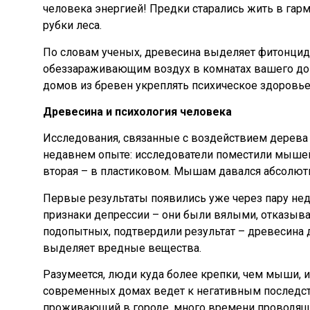
человека энергией! Предки старались жить в гарм
рубки леса.
По словам ученых, древесина выделяет фитонци
обеззараживающим воздух в комнатах вашего дома
домов из бревен укреплять психическое здоровье
Древесина и психология человека
Исследования, связанные с воздействием дерева 
недавнем опыте: исследователи поместили мышей
вторая – в пластиковом. Мышам давался абсолют
Первые результаты появились уже через пару не
признаки депрессии – они были вялыми, отказывал
подопытных, подтвердили результат – древесина 
выделяет вредные вещества.
Разумеется, люди куда более крепки, чем мыши, и
современных домах ведет к негативным последств
проживающий в городе, много времени проводящи