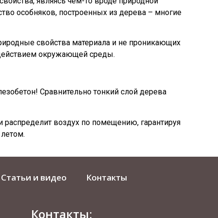
войства, являясь чем-то вроде природной
ство особняков, построенных из дерева – многие
природные свойства материала и не проникающих
оздействием окружающей среды.
лезобетон! Сравнительно тонкий слой дерева
 и распределит воздух по помещению, гарантируя
 летом.
Статьи и видео
Контакты
Контакты: